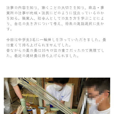
仕事の内容を知り、働くことの大切さを知り、商店・事
業所の仕事が地域・住民にどのように役立っているのか
を知る。職業人、社会人としての生き方を学ぶことによ
り、自己の生き方について考え、将来の進路選択に生か
す。
今回は中学生3名に一輪挿しを作っていただきました。畳
は重くて持ち上げられませんでした。
昔ながらの藁の畳は35キロ位の重さだったので無理でし
た。最近の建材畳は持ち上げられました。