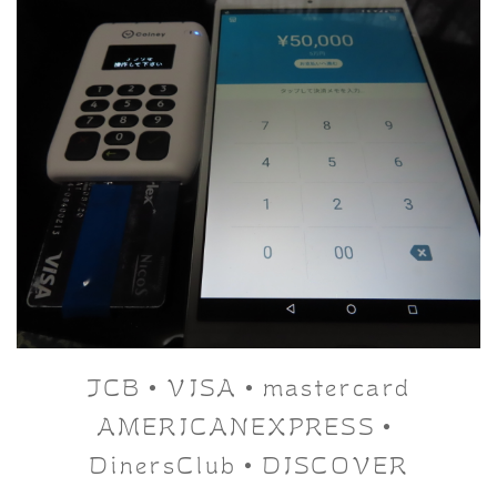
JCB・VISA・mastercard
AMERICANEXPRESS・
DinersClub・DISCOVER