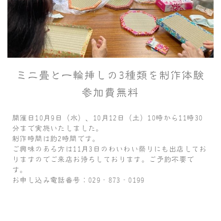
ミニ畳と一輪挿しの3種類を制作体験
参加費無料
開催日10月9日（水）、10月12日（土）10時から11時30
分まで実施いたしました。
制作時間は約2時間です。
ご興味のある方は11月3日のわいわい祭りにも出店してお
りますのでご来店お待ちしております。ご予約不要で
す。
お申し込み電話番号：029‐873‐0199